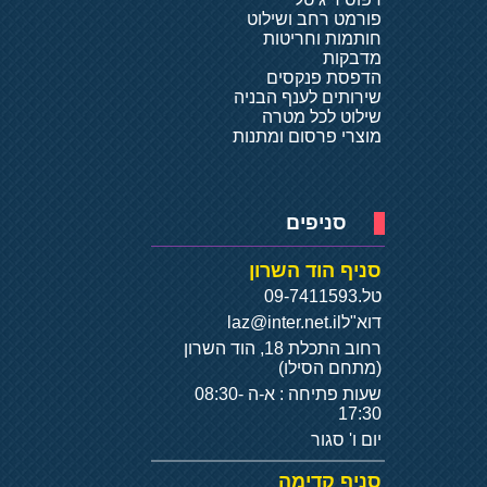
פורמט רחב ושילוט
חותמות וחריטות
מדבקות
הדפסת פנקסים
שירותים לענף הבניה
שילוט לכל מטרה
מוצרי פרסום ומתנות
סניפים
סניף הוד השרון
טל.
09-7411593
דוא"ל
laz@inter.net.il
רחוב התכלת 18, הוד השרון
(מתחם הסילו)
שעות פתיחה : א-ה 08:30-
17:30
יום ו' סגור
סניף קדימה