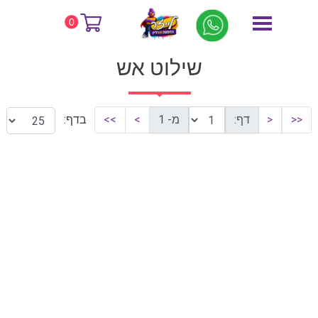
דף הבית
שילוט אש
0
שילוט אש
<<
<
דף:
מ- 1
>
>>
בדף: