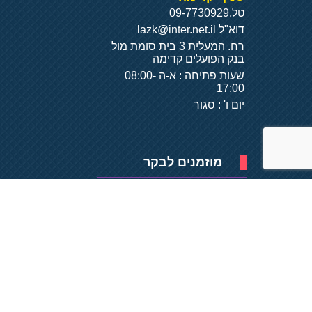
טל.
09-7730929
דוא"ל
lazk@inter.net.il
רח. המעלית 3 בית סומת מול
בנק הפועלים קדימה
שעות פתיחה : א-ה 08:00-
17:00
יום ו' : סגור
מוזמנים לבקר
פיתוח של
- על
בסיס