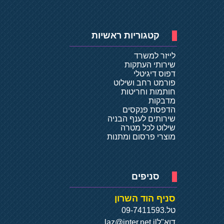
קטגוריות ראשיות
לייזר למשרד
שירותי העתקות
דפוס דיגיטלי
פורמט רחב ושילוט
חותמות וחריטות
מדבקות
הדפסת פנקסים
שירותים לענף הבניה
שילוט לכל מטרה
מוצרי פרסום ומתנות
סניפים
סניף הוד השרון
טל.
09-7411593
דוא"ל
laz@inter.net.il