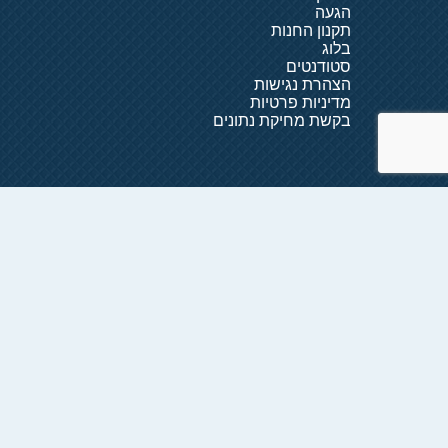
הגעה
תקנון החנות
בלוג
סטודנטים
הצהרת נגישות
מדיניות פרטיות
בקשת מחיקת נתונים
קטגוריות ראשיות
לייזר למשרד
שירותי העתקות
דפוס דיגיטלי
פורמט רחב ושילוט
חותמות וחריטות
מדבקות
הדפסת פנקסים
שירותים לענף הבניה
שילוט לכל מטרה
מוצרי פרסום ומתנות