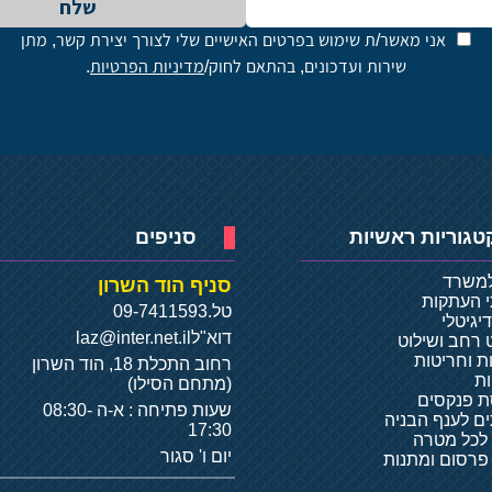
שלח
אני מאשר/ת שימוש בפרטים האישיים שלי לצורך יצירת קשר, מתן
שירות ועדכונים, בהתאם לחוק/
מדיניות הפרטיות
.
טגוריות ראשיות
סניפים
למשרד
סניף הוד השרון
י העתקות
טל.
09-7411593
יגיטלי
דוא"ל
laz@inter.net.il
 רחב ושילוט
ת וחריטות
רחוב התכלת 18, הוד השרון
ת
(מתחם הסילו)
 פנקסים
שעות פתיחה : א-ה 08:30-
ם לענף הבניה
17:30
 לכל מטרה
יום ו' סגור
 פרסום ומתנות