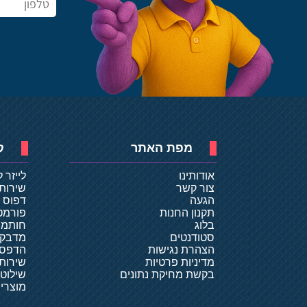
מפת האתר
ק
אודותינו
לייזר 
צור קשר
שירות
הגעה
דפוס ד
תקנון החנות
פורמט
בלוג
חותמו
סטודנטים
מדבקו
הצהרת נגישות
הדפסת
מדיניות פרטיות
שירותי
בקשת מחיקת נתונים
שילוט
מוצרי