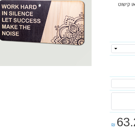
ת או קישוט
63.
₪