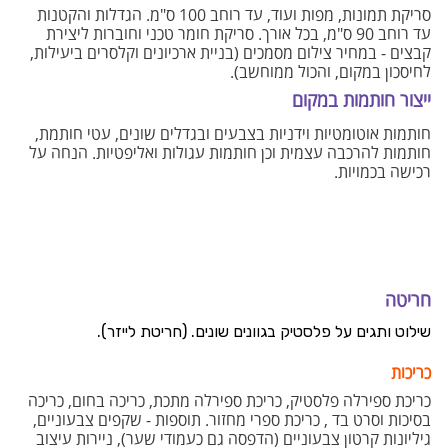
סריקת תמונות, מפות ועוד, עד רוחב 100 ס"מ. הגדלות והקטנות
עד רוחב 90 ס"מ, בכל אורך. סריקת חומר טכני וחוברות ליצירת
קבצים - במחיר צילום מסמכים (בניית ארכיונים וקלסרים ביעילות,
לחיסכון במקום, והכול ממוחשב).
ייצור חותמות במקום
חותמות אוטומטיות וידניות בצבעים ובגדלים שונים, עטי חותמת,
חותמות להרכבה עצמית וכן חותמות עגולות ואליפטיות. הנחה על
רכישה בכמויות.
חריטה
שילוט ותגים על פלסטיק בגוונים שונים. (חריטת לייזר).
כריכות
כריכת ספירלה פלסטיק, כריכת ספירלה מתכת, כריכה בחום, כריכה
בסיכות וסרט בד , כריכת ספרי מחזור. תוספות - שקפים צבעוניים,
גיליונות קרטון צבעוניים (הדפסה גם כעמודי שער), ניירות עיצוב