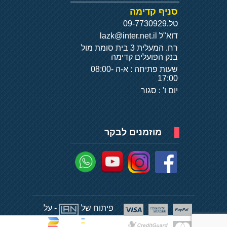
סניף קדימה
טל.
09-7730929
דוא"ל
lazk@inter.net.il
רח. המעלית 3 בית סומת מול
בנק הפועלים קדימה
שעות פתיחה : א-ה 08:00-
17:00
יום ו' : סגור
מוזמנים לבקר
פיתוח של
- על
בסיס