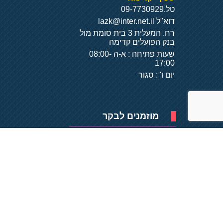
טל.
09-7730929
דוא"ל
lazk@inter.net.il
רח. המעלית 3 בית סומת מול
בנק הפועלים קדימה
שעות פתיחה : א-ה 08:00-
17:00
יום ו' : סגור
מוזמנים לבקר
פיתוח של
- על
בסיס