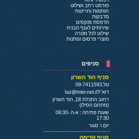
פורמט רחב ושילוט
חותמות וחריטות
מדבקות
הדפסת פנקסים
שירותים לענף הבניה
שילוט לכל מטרה
מוצרי פרסום ומתנות
סניפים
סניף הוד השרון
טל.
09-7411593
דוא"ל
laz@inter.net.il
רחוב התכלת 18, הוד השרון
(מתחם הסילו)
שעות פתיחה : א-ה 08:30-
17:30
יום ו' סגור
סניף קדימה