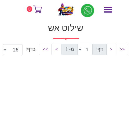
דף הבית
שילוט אש
0
שילוט אש
<<
<
דף:
מ- 1
>
>>
בדף: