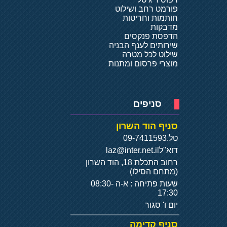
פורמט רחב ושילוט
חותמות וחריטות
מדבקות
הדפסת פנקסים
שירותים לענף הבניה
שילוט לכל מטרה
מוצרי פרסום ומתנות
סניפים
סניף הוד השרון
טל.
09-7411593
דוא"ל
laz@inter.net.il
רחוב התכלת 18, הוד השרון
(מתחם הסילו)
שעות פתיחה : א-ה 08:30-
17:30
יום ו' סגור
סניף קדימה