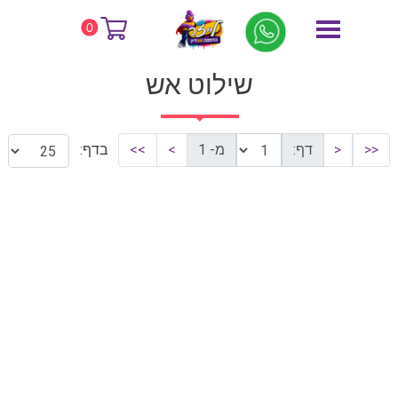
דף הבית
שילוט אש
0
שילוט אש
<<
<
דף:
מ- 1
>
>>
בדף: