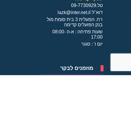
טל.
09-7730929
דוא"ל
lazk@inter.net.il
רח. המעלית 3 בית סומת מול
בנק הפועלים קדימה
שעות פתיחה : א-ה 08:00-
17:00
יום ו' : סגור
מוזמנים לבקר
פיתוח של
- על
בסיס