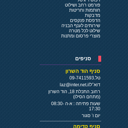
פורמט רחב ושילוט
חותמות וחריטות
מדבקות
הדפסת פנקסים
שירותים לענף הבניה
שילוט לכל מטרה
מוצרי פרסום ומתנות
סניפים
סניף הוד השרון
טל.
09-7411593
דוא"ל
laz@inter.net.il
רחוב התכלת 18, הוד השרון
(מתחם הסילו)
שעות פתיחה : א-ה 08:30-
17:30
יום ו' סגור
סניף קדימה