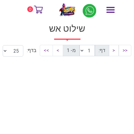
דף הבית
שילוט אש
0
שילוט אש
<<
<
דף:
מ- 1
>
>>
בדף: