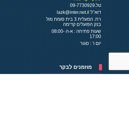
טל.
09-7730929
דוא"ל
lazk@inter.net.il
רח. המעלית 3 בית סומת מול
בנק הפועלים קדימה
שעות פתיחה : א-ה 08:00-
17:00
יום ו' : סגור
מוזמנים לבקר
פיתוח של
- על
בסיס