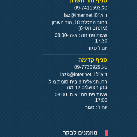
סניף הוד השרון
טל.
09-7411593
דוא"ל
laz@inter.net.il
רחוב התכלת 18, הוד השרון
(מתחם הסילו)
שעות פתיחה : א-ה 08:30-
17:30
יום ו' סגור
סניף קדימה
טל.
09-7730929
דוא"ל
lazk@inter.net.il
רח. המעלית 3 בית סומת מול
בנק הפועלים קדימה
שעות פתיחה : א-ה 08:00-
17:00
יום ו' : סגור
מוזמנים לבקר