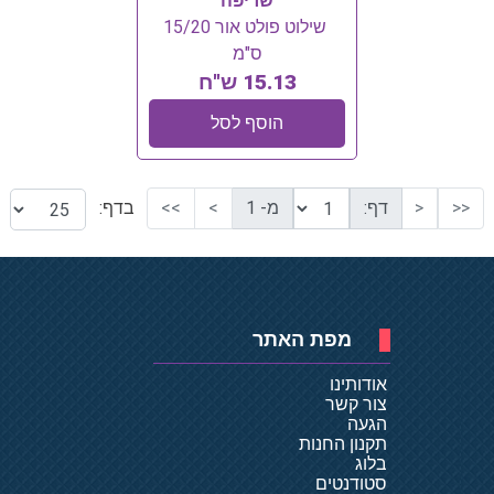
שריפה
שילוט פולט אור 15/20
ס"מ
15.13 ש"ח
הוסף לסל
<<
<
דף:
מ- 1
>
>>
בדף:
מפת האתר
אודותינו
צור קשר
הגעה
תקנון החנות
בלוג
סטודנטים