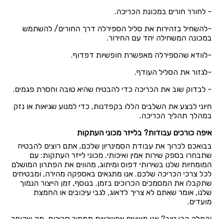
- לחורר חורים במכונת הכריכה.
-להשחיל בזהירות את סליל הספירלה דרך החורים/ להשתמש
במכונה המשחילה יחד עם החירור.
-לוודא שהספירלה מאפשרת חופשיות דפדוף.
-לגזור את הסליל העודף.
- לבדוק שוב את הכריכה כדי להבטיח שהיא טובה וחסרת פגמים.
חיוני לבצע את השלבים הללו בקפדנות, כדי למנוע שגיאות או נזק
במהלך תהליך הכריכה.
איפה כורכים עבודות? בלייזר מכוני העתקות
בבואכם לכרוך את עבודת הסמינריון שלכם, אתם רוצים להבטיח
שתבחרו בספק שירות אמין ואיכותי. מכוני לייזר העתקות: עם
המומחיות שלנו בשירותי דפוס ומיתוג, מהווים את הפתרון המושלם
לכל צרכי הכריכה שלכם. אנו מתגאים באספקה ​​מהירה, ומבטיחים
שתקבלו את המסמכים הכרוכים בזמן. בנוסף, זמן הייצור הנמוך
שלנו, אומר שאתם לא צריך לדאוג, לגבי עיכובים או החמצת
מועדים.
והחלק הכי טוב? אנו מציעים אפשרויות תמחור סבירות, מה שהופך