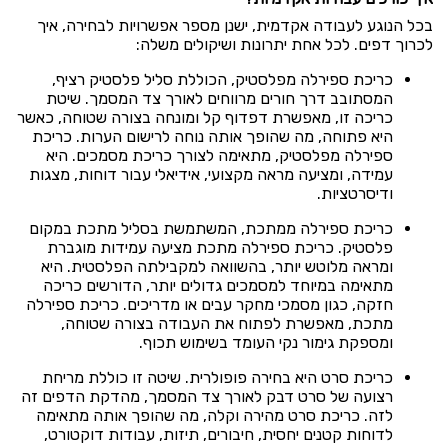
בכל הנוגע לעבודה אקדמית, ישנן מספר אפשרויות לבחירה, איך
לכרוך דפים. לכל אחת יתרונות ושיקולים משלה:
כריכת ספירלה מפלסטיק
, הכוללת סליל פלסטיק רציף,
המסתובב דרך חורים מרווחים לאורך צד המסמך. שיטת
כריכה זו, מאפשרת דפדוף קל ומונחה בצורה שטוחה, כאשר
היא פתוחה, מה שהופך אותה נוחה לרישום הערות. כריכת
ספירלה מפלסטיק, מתאימה לצורך כריכת מסמכים. היא
עמידה, ומציעה מראה מקצועי, אידיאלי עבור דוחות, מצגות
ודיסרטציות.
כריכת ספירלה ממתכת
, המשתמשת בסליל מתכת במקום
פלסטיק. כריכת ספירלה מתכת מציעה עמידות מוגברת
ומראה מלוטש יותר, בהשוואה למקבילתה הפלסטית. היא
מתאימה במיוחד למסמכים גדולים יותר, הדורשים כריכה
חזקה, כגון מסמכי מחקר עבים או מדריכים. כריכת ספירלה
מתכת, מאפשרת לפתוח את העבודה בצורה שטוחה,
ומספקת גימור נקי העומד בשימוש תכוף.
כריכת סרט היא בחירה פופולרית. שיטה זו כוללת מריחת
רצועה של סרט דבק לאורך צד המסמך, מהדקת הדפים זה
לזה. כריכת סרט מהירה וקלה, מה שהופך אותה מתאימה
לדוחות קטנים יחסית, חיבורים, תיזות, עבודות דוקטורט,