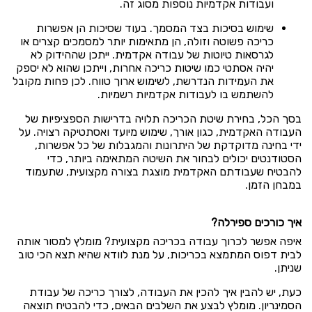
ועבודות אקדמיות נוספות מסוג זה.
שימוש בסיכות בצד המסמך. בעוד שסיכות הן אפשרות
כריכה פשוטה וזולה, הן מתאימות יותר למסמכים קצרים או
לגרסאות טיוטות של עבודה אקדמית. ייתכן שההידוק לא
יהיה אסתטי כמו שיטות כריכה אחרות, וייתכן שהוא לא יספק
את העמידות הנדרשת, לשימוש ארוך טווח. לכן פחות מקובל
להשתמש בו לעבודות אקדמיות רשמיות.
בסך הכל, בחירת שיטת הכריכה תלויה בדרישות הספציפיות של
העבודה האקדמית, כגון אורך, שימוש מיועד ואסתטיקה רצויה. על
ידי בחינה מדוקדקת של היתרונות והמגבלות של כל אפשרות,
הסטודנטים יכולים לבחור את השיטה המתאימה ביותר, כדי
להבטיח שעבודתם האקדמית מוצגת בצורה מקצועית, שתעמוד
במבחן הזמן.
איך כורכים ספירלה?
איפה אפשר לכרוך עבודה בכריכה מקצועית? מומלץ למסור אותה
ל
בית דפוס המתמצא בכריכות
, על מנת לוודא שהיא תצא הכי טוב
שניתן.
כעת, יש להבין איך להכין את העבודה, לצורך כריכה של עבודת
הסמינריון. מומלץ לבצע את השלבים הבאים, כדי להבטיח תוצאה