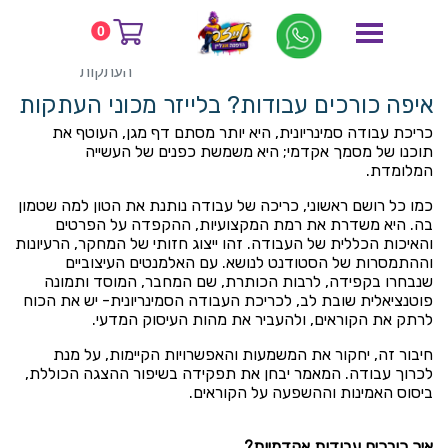
דף הבית
בלוג
0
איפה כורכים עבודות? בלייזר מכוני
העתקות
איפה כורכים עבודות? בלייזר מכוני העתקות
כריכת עבודה סמינריונית, היא יותר מסתם דף מגן, העוטף את
תוכנו של מסמך אקדמי; היא משמשת כפנים של העשייה
המלומדת.
כמו כל רושם ראשוני, כריכה של עבודה נותנת את הטון למה שטמון
בה. היא משדרת את רמת המקצועיות, ההקפדה על הפרטים
והאיכות הכללית של העבודה. זהו ייצוג חזותי של המחקר, הרעיונות
וההתמסרות של הסטודנט לנושא. עם האלמנטים העיצוביים
שנבחרו בקפידה, לרבות הכותרת, שם המחבר, המוסד ותמונה
פוטנציאלית שובת לב, לכריכת העבודה הסמינריונית- יש את הכוח
לרתק את הקוראים, ולהעביר את מהות העיסוק המדעי.
חיבור זה, יחקור את המשמעות והאפשרויות הקיימות, על מנת
לכרוך עבודה. המאמר יבחן את תפקידה בשיפור ההצגה הכוללת,
ביסוס האמינות וההשפעה על הקוראים.
איך כורכים עבודות אקדמיות?