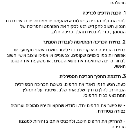
מושלמת.
1. הכנת הדפים לכריכה
לפני התחלת הכריכה, יש לוודא שהעמודים ממוספרים כראוי ובסדר
הנכון. חשוב להקדיש רגע לסקור את הפורמט והפריסה של
המסמך, כדי להבטיח תהליך כריכה חלק.
2. בחירת הכריכה המתאימה לעבודת הסמינר
בחירת הכריכה היא קריטית כדי ליצור רושם ראשוני מקצועי. יש
אפשרויות כמו כיסויים שקופים, צבעוניים או אפילו עיצוב אישי. חשוב
לבחור כריכה שתואמת את נושא הסמינר, או משקפת את הסגנון
האישי.
3. הדגמת תהליך הכריכה הספירלית
כעת, הגיע הזמן לאגד את הדפים, בשיטת הכריכה הספירלית
הנבחרת. להלן מדריך שלב אחר שלב, שיסביר על התהליך
המתבצע בבית הדפוס:
- יש ליישר את הדפים יחד, ולוודא שהקצוות יהיו סמוכים וערומים
בצורה מסודרת.
- להחזיק את הדפים היטב, ולהכניס אותם בזהירות למנגנון
הכריכה.