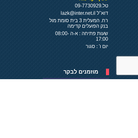
טל.
09-7730929
דוא"ל
lazk@inter.net.il
רח. המעלית 3 בית סומת מול
בנק הפועלים קדימה
שעות פתיחה : א-ה 08:00-
17:00
יום ו' : סגור
מוזמנים לבקר
פיתוח של
- על
בסיס