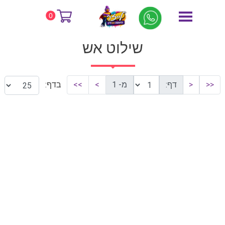
דף הבית
שילוט אש
0
שילוט אש
<<
<
דף:
מ- 1
>
>>
בדף: