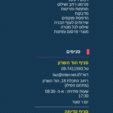
פורמט רחב ושילוט
חותמות וחריטות
מדבקות
הדפסת פנקסים
שירותים לענף הבניה
שילוט לכל מטרה
מוצרי פרסום ומתנות
סניפים
סניף הוד השרון
טל.
09-7411593
דוא"ל
laz@inter.net.il
רחוב התכלת 18, הוד השרון
(מתחם הסילו)
שעות פתיחה : א-ה 08:30-
17:30
יום ו' סגור
סניף קדימה