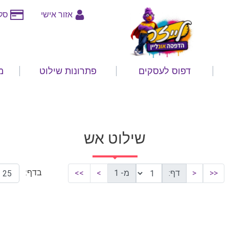
אזור אישי
סלי
דפוס לעסקים
פתרונות שילוט
מ
שילוט אש
בדף:
<<
<
דף:
מ- 1
>
>>