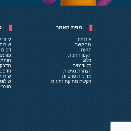
מפת האתר
ק
אודותינו
לייזר 
צור קשר
שירות
הגעה
דפוס ד
תקנון החנות
פורמט
בלוג
חותמו
סטודנטים
מדבקו
הצהרת נגישות
הדפסת
מדיניות פרטיות
שירותי
בקשת מחיקת נתונים
שילוט
מוצרי