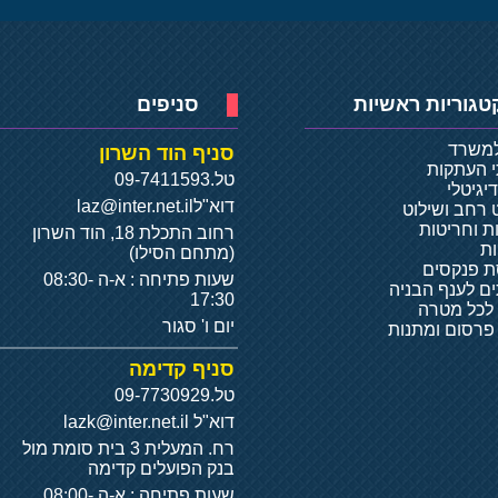
טגוריות ראשיות
סניפים
למשרד
סניף הוד השרון
י העתקות
טל.
09-7411593
יגיטלי
דוא"ל
laz@inter.net.il
 רחב ושילוט
ת וחריטות
רחוב התכלת 18, הוד השרון
ת
(מתחם הסילו)
 פנקסים
שעות פתיחה : א-ה 08:30-
ם לענף הבניה
17:30
 לכל מטרה
יום ו' סגור
 פרסום ומתנות
סניף קדימה
טל.
09-7730929
דוא"ל
lazk@inter.net.il
רח. המעלית 3 בית סומת מול
בנק הפועלים קדימה
שעות פתיחה : א-ה 08:00-