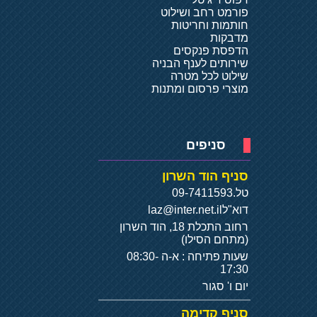
פורמט רחב ושילוט
חותמות וחריטות
מדבקות
הדפסת פנקסים
שירותים לענף הבניה
שילוט לכל מטרה
מוצרי פרסום ומתנות
סניפים
סניף הוד השרון
טל.
09-7411593
דוא"ל
laz@inter.net.il
רחוב התכלת 18, הוד השרון
(מתחם הסילו)
שעות פתיחה : א-ה 08:30-
17:30
יום ו' סגור
סניף קדימה