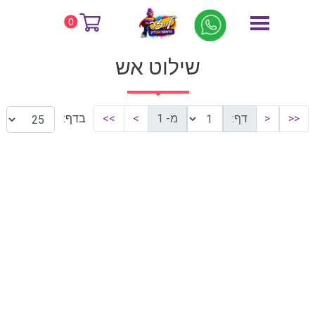
דף הבית
שילוט אש
0
שילוט אש
<<
<
דף:
מ- 1
>
>>
בדף: