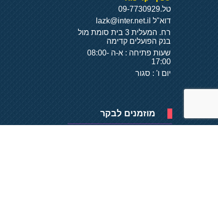
טל.
09-7730929
דוא"ל
lazk@inter.net.il
רח. המעלית 3 בית סומת מול
בנק הפועלים קדימה
שעות פתיחה : א-ה 08:00-
17:00
יום ו' : סגור
מוזמנים לבקר
פיתוח של
- על
בסיס