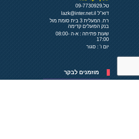
טל.
09-7730929
דוא"ל
lazk@inter.net.il
רח. המעלית 3 בית סומת מול
בנק הפועלים קדימה
שעות פתיחה : א-ה 08:00-
17:00
יום ו' : סגור
מוזמנים לבקר
פיתוח של
- על
בסיס