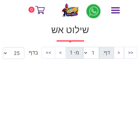
דף הבית
שילוט אש
0
שילוט אש
<<
<
דף:
מ- 1
>
>>
בדף: