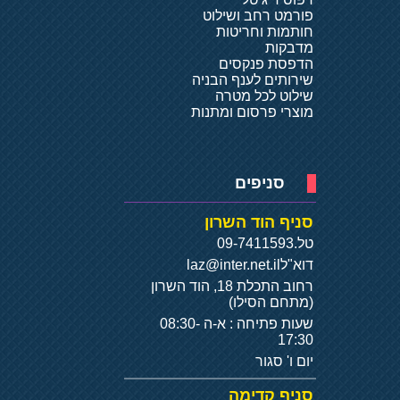
פורמט רחב ושילוט
חותמות וחריטות
מדבקות
הדפסת פנקסים
שירותים לענף הבניה
שילוט לכל מטרה
מוצרי פרסום ומתנות
סניפים
סניף הוד השרון
טל.
09-7411593
דוא"ל
laz@inter.net.il
רחוב התכלת 18, הוד השרון
(מתחם הסילו)
שעות פתיחה : א-ה 08:30-
17:30
יום ו' סגור
סניף קדימה