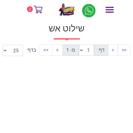
דף הבית
שילוט אש
0
שילוט אש
<<
<
דף:
מ- 1
>
>>
בדף: