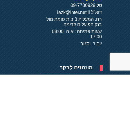
טל.
09-7730929
דוא"ל
lazk@inter.net.il
רח. המעלית 3 בית סומת מול
בנק הפועלים קדימה
שעות פתיחה : א-ה 08:00-
17:00
יום ו' : סגור
מוזמנים לבקר
פיתוח של
- על
בסיס