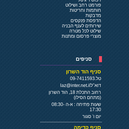
פורמט רחב ושילוט
חותמות וחריטות
מדבקות
הדפסת פנקסים
שירותים לענף הבניה
שילוט לכל מטרה
מוצרי פרסום ומתנות
סניפים
סניף הוד השרון
טל.
09-7411593
דוא"ל
laz@inter.net.il
רחוב התכלת 18, הוד השרון
(מתחם הסילו)
שעות פתיחה : א-ה 08:30-
17:30
יום ו' סגור
סניף קדימה