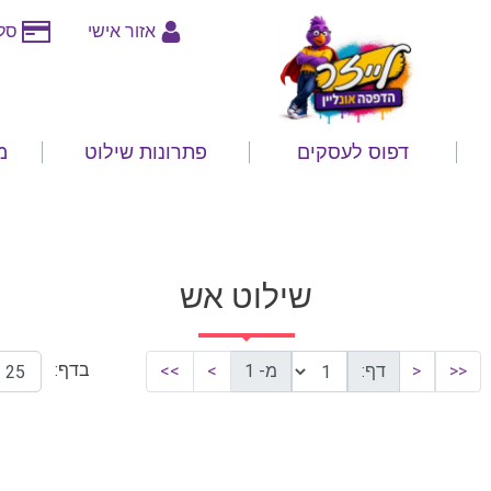
אזור אישי
סלי
דפוס לעסקים
פתרונות שילוט
מ
שילוט אש
בדף:
<<
<
דף:
מ- 1
>
>>