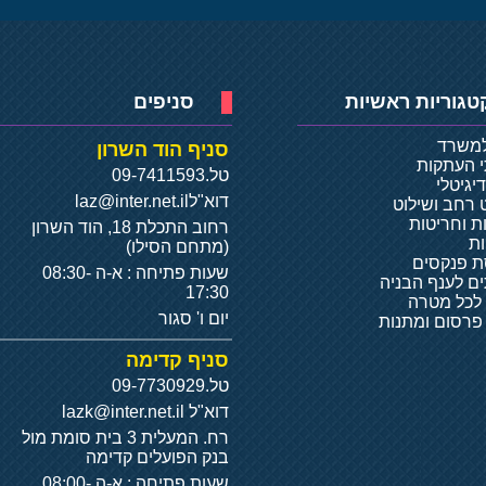
טגוריות ראשיות
סניפים
למשרד
סניף הוד השרון
י העתקות
טל.
09-7411593
יגיטלי
דוא"ל
laz@inter.net.il
 רחב ושילוט
ת וחריטות
רחוב התכלת 18, הוד השרון
ת
(מתחם הסילו)
 פנקסים
שעות פתיחה : א-ה 08:30-
ם לענף הבניה
17:30
 לכל מטרה
יום ו' סגור
 פרסום ומתנות
סניף קדימה
טל.
09-7730929
דוא"ל
lazk@inter.net.il
רח. המעלית 3 בית סומת מול
בנק הפועלים קדימה
שעות פתיחה : א-ה 08:00-