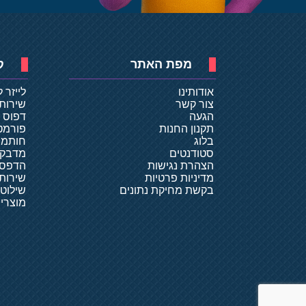
מפת האתר
ק
אודותינו
לייזר 
צור קשר
שירות
הגעה
דפוס ד
תקנון החנות
פורמט
בלוג
חותמו
סטודנטים
מדבקו
הצהרת נגישות
הדפסת
מדיניות פרטיות
שירותי
בקשת מחיקת נתונים
שילוט
מוצרי