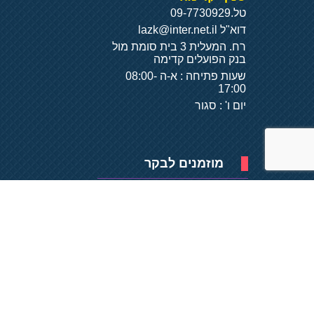
טל.
09-7730929
דוא"ל
lazk@inter.net.il
רח. המעלית 3 בית סומת מול
בנק הפועלים קדימה
שעות פתיחה : א-ה 08:00-
17:00
יום ו' : סגור
מוזמנים לבקר
פיתוח של
- על
בסיס