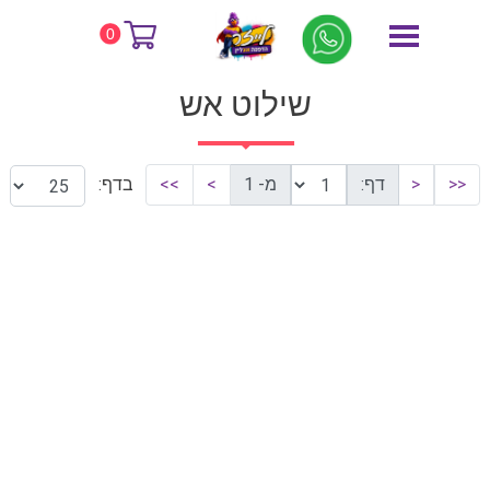
דף הבית
שילוט אש
0
שילוט אש
<<
<
דף:
מ- 1
>
>>
בדף: