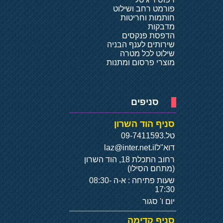
פורמט רחב ושילוט
חותמות וחריטות
מדבקות
הדפסת פנקסים
שירותים לענף הבניה
שילוט לכל מטרה
מוצרי פרסום ומתנות
סניפים
סניף הוד השרון
טל.
09-7411593
דוא"ל
laz@inter.net.il
רחוב התכלת 18, הוד השרון
(מתחם הסילו)
שעות פתיחה : א-ה 08:30-
17:30
יום ו' סגור
סניף קדימה