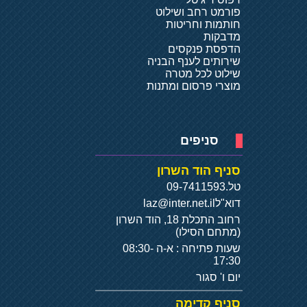
פורמט רחב ושילוט
חותמות וחריטות
מדבקות
הדפסת פנקסים
שירותים לענף הבניה
שילוט לכל מטרה
מוצרי פרסום ומתנות
סניפים
סניף הוד השרון
טל.
09-7411593
דוא"ל
laz@inter.net.il
רחוב התכלת 18, הוד השרון
(מתחם הסילו)
שעות פתיחה : א-ה 08:30-
17:30
יום ו' סגור
סניף קדימה