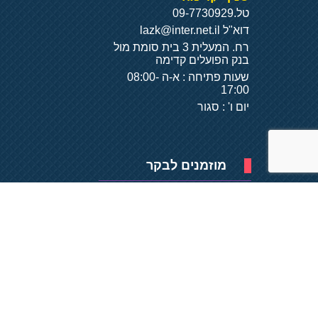
טל.
09-7730929
דוא"ל
lazk@inter.net.il
רח. המעלית 3 בית סומת מול
בנק הפועלים קדימה
שעות פתיחה : א-ה 08:00-
17:00
יום ו' : סגור
מוזמנים לבקר
פיתוח של
- על
בסיס