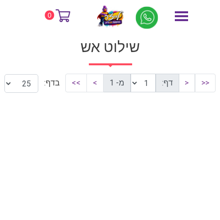
דף הבית
שילוט אש
0
שילוט אש
<<
<
דף:
מ- 1
>
>>
בדף: