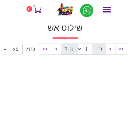
דף הבית
שילוט אש
0
שילוט אש
<<
<
דף:
מ- 1
>
>>
בדף: