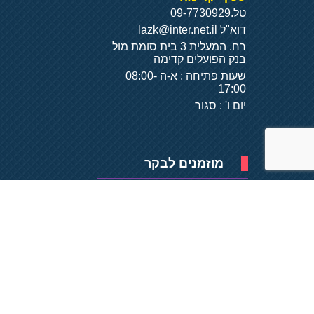
טל.
09-7730929
דוא"ל
lazk@inter.net.il
רח. המעלית 3 בית סומת מול
בנק הפועלים קדימה
שעות פתיחה : א-ה 08:00-
17:00
יום ו' : סגור
מוזמנים לבקר
פיתוח של
- על
בסיס