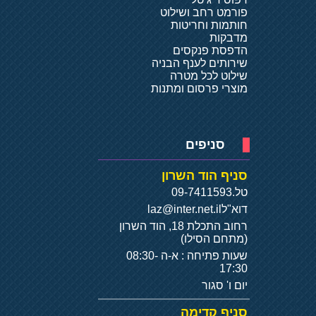
פורמט רחב ושילוט
חותמות וחריטות
מדבקות
הדפסת פנקסים
שירותים לענף הבניה
שילוט לכל מטרה
מוצרי פרסום ומתנות
סניפים
סניף הוד השרון
טל.
09-7411593
דוא"ל
laz@inter.net.il
רחוב התכלת 18, הוד השרון
(מתחם הסילו)
שעות פתיחה : א-ה 08:30-
17:30
יום ו' סגור
סניף קדימה