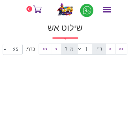
דף הבית
שילוט אש
0
שילוט אש
<<
<
דף:
מ- 1
>
>>
בדף: