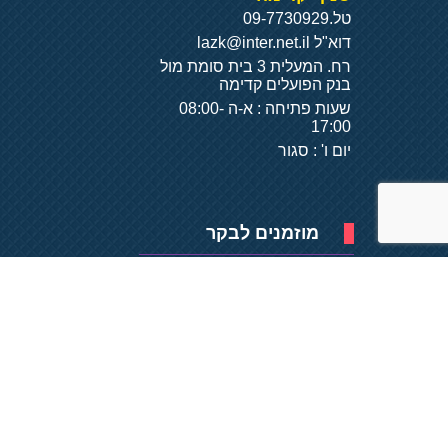
טל.
09-7730929
דוא"ל
lazk@inter.net.il
רח. המעלית 3 בית סומת מול
בנק הפועלים קדימה
שעות פתיחה : א-ה 08:00-
17:00
יום ו' : סגור
מוזמנים לבקר
פיתוח של
- על
בסיס