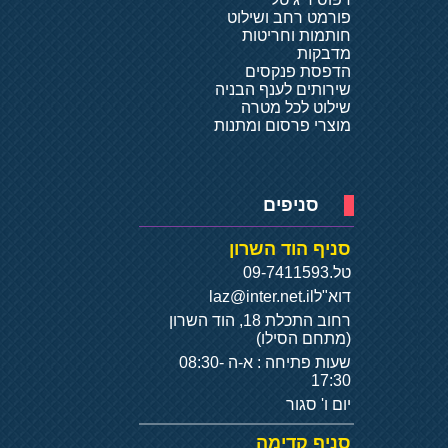
פורמט רחב ושילוט
חותמות וחריטות
מדבקות
הדפסת פנקסים
שירותים לענף הבניה
שילוט לכל מטרה
מוצרי פרסום ומתנות
סניפים
סניף הוד השרון
טל.
09-7411593
דוא"ל
laz@inter.net.il
רחוב התכלת 18, הוד השרון
(מתחם הסילו)
שעות פתיחה : א-ה 08:30-
17:30
יום ו' סגור
סניף קדימה