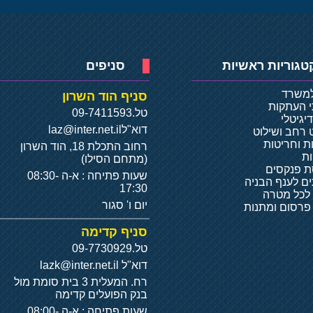
טגוריות ראשיות
סניפים
למשרד
סניף הוד השרון
י העתקות
טל.
09-7411593
יגיטלי
דוא"ל
laz@inter.net.il
 רחב ושילוט
ת וחריטות
רחוב התכלת 18, הוד השרון
ת
(מתחם הסילו)
 פנקסים
שעות פתיחה : א-ה 08:30-
ם לענף הבניה
17:30
 לכל מטרה
יום ו' סגור
 פרסום ומתנות
סניף קדימה
טל.
09-7730929
דוא"ל
lazk@inter.net.il
רח. המעלית 3 בית סומת מול
בנק הפועלים קדימה
שעות פתיחה : א-ה 08:00-