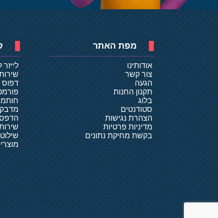
מפת האתר
ק
אודותינו
לייזר 
צור קשר
שירות
הגעה
דפוס ד
תקנון החנות
פורמט
בלוג
חותמו
סטודנטים
מדבקו
הצהרת נגישות
הדפסת
מדיניות פרטיות
שירותי
בקשת מחיקת נתונים
שילוט
מוצרי