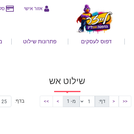
אזור אישי
סלי
דפוס לעסקים
פתרונות שילוט
מ
שילוט אש
בדף:
<<
<
דף:
מ- 1
>
>>