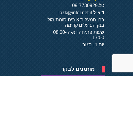
טל.
09-7730929
דוא"ל
lazk@inter.net.il
רח. המעלית 3 בית סומת מול
בנק הפועלים קדימה
שעות פתיחה : א-ה 08:00-
17:00
יום ו' : סגור
מוזמנים לבקר
פיתוח של
- על
בסיס