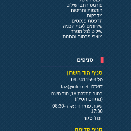
פורמט רחב ושילוט
חותמות וחריטות
מדבקות
הדפסת פנקסים
שירותים לענף הבניה
שילוט לכל מטרה
מוצרי פרסום ומתנות
סניפים
סניף הוד השרון
טל.
09-7411593
דוא"ל
laz@inter.net.il
רחוב התכלת 18, הוד השרון
(מתחם הסילו)
שעות פתיחה : א-ה 08:30-
17:30
יום ו' סגור
סניף קדימה