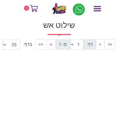
דף הבית
שילוט אש
0
שילוט אש
<<
<
דף:
מ- 1
>
>>
בדף: