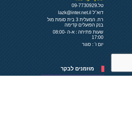
טל.
09-7730929
דוא"ל
lazk@inter.net.il
רח. המעלית 3 בית סומת מול
בנק הפועלים קדימה
שעות פתיחה : א-ה 08:00-
17:00
יום ו' : סגור
מוזמנים לבקר
פיתוח של
- על
בסיס