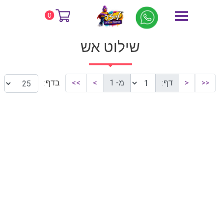
דף הבית
שילוט אש
0
שילוט אש
<<
<
דף:
מ- 1
>
>>
בדף: