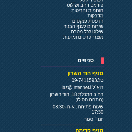
פורמט רחב ושילוט
חותמות וחריטות
מדבקות
הדפסת פנקסים
שירותים לענף הבניה
שילוט לכל מטרה
מוצרי פרסום ומתנות
סניפים
סניף הוד השרון
טל.
09-7411593
דוא"ל
laz@inter.net.il
רחוב התכלת 18, הוד השרון
(מתחם הסילו)
שעות פתיחה : א-ה 08:30-
17:30
יום ו' סגור
סניף קדימה