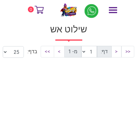
דף הבית
שילוט אש
0
שילוט אש
<<
<
דף:
מ- 1
>
>>
בדף: