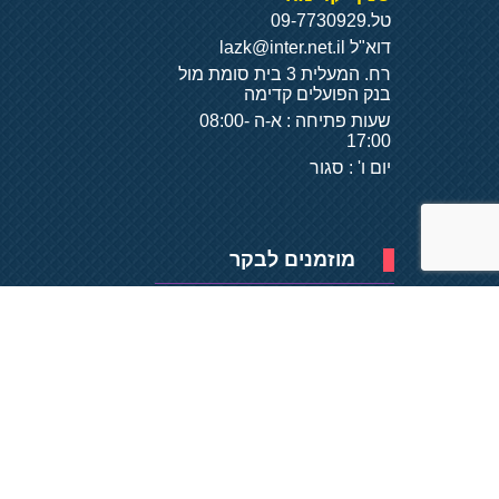
טל.
09-7730929
דוא"ל
lazk@inter.net.il
רח. המעלית 3 בית סומת מול
בנק הפועלים קדימה
שעות פתיחה : א-ה 08:00-
17:00
יום ו' : סגור
מוזמנים לבקר
פיתוח של
- על
בסיס