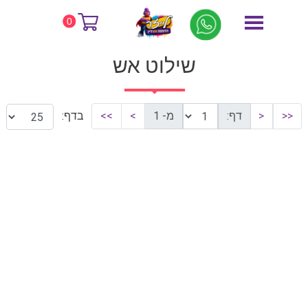
דף הבית
שילוט אש
0
שילוט אש
<<
<
דף:
מ- 1
>
>>
בדף: