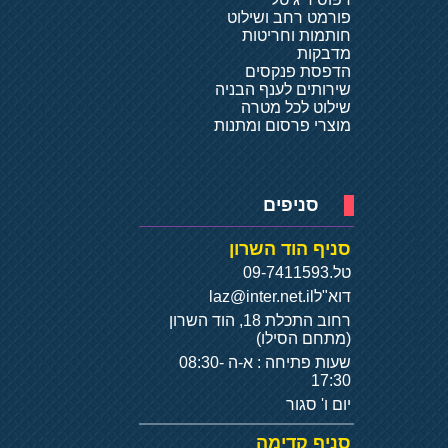
פורמט רחב ושילוט
חותמות וחריטות
מדבקות
הדפסת פנקסים
שירותים לענף הבניה
שילוט לכל מטרה
מוצרי פרסום ומתנות
סניפים
סניף הוד השרון
טל.
09-7411593
דוא"ל
laz@inter.net.il
רחוב התכלת 18, הוד השרון
(מתחם הסילו)
שעות פתיחה : א-ה 08:30-
17:30
יום ו' סגור
סניף קדימה