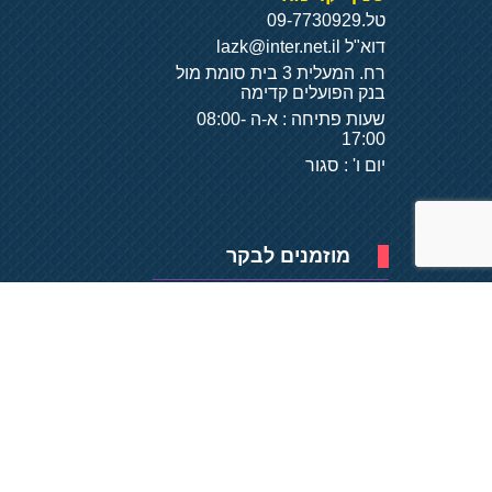
טל.
09-7730929
דוא"ל
lazk@inter.net.il
רח. המעלית 3 בית סומת מול
בנק הפועלים קדימה
שעות פתיחה : א-ה 08:00-
17:00
יום ו' : סגור
מוזמנים לבקר
פיתוח של
- על
בסיס