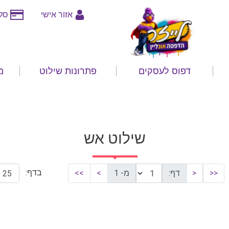
אזור אישי
סלי
דפוס לעסקים
פתרונות שילוט
מ
שילוט אש
בדף:
<<
<
דף:
מ- 1
>
>>