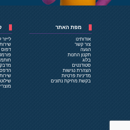
מפת האתר
ק
אודותינו
לייזר 
צור קשר
שירות
הגעה
דפוס ד
תקנון החנות
פורמט
בלוג
חותמו
סטודנטים
מדבקו
הצהרת נגישות
הדפסת
מדיניות פרטיות
שירותי
בקשת מחיקת נתונים
שילוט
מוצרי