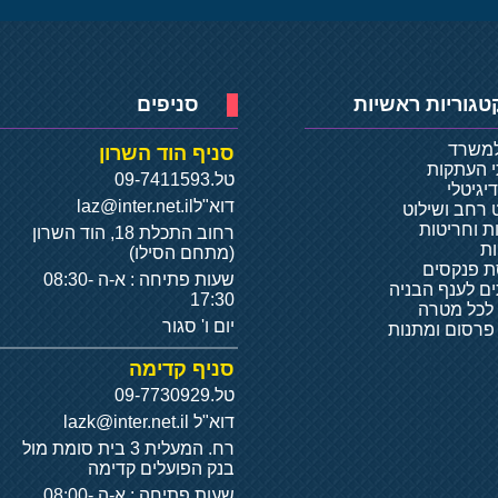
טגוריות ראשיות
סניפים
למשרד
סניף הוד השרון
י העתקות
טל.
09-7411593
יגיטלי
דוא"ל
laz@inter.net.il
 רחב ושילוט
ת וחריטות
רחוב התכלת 18, הוד השרון
ת
(מתחם הסילו)
 פנקסים
שעות פתיחה : א-ה 08:30-
ם לענף הבניה
17:30
 לכל מטרה
יום ו' סגור
 פרסום ומתנות
סניף קדימה
טל.
09-7730929
דוא"ל
lazk@inter.net.il
רח. המעלית 3 בית סומת מול
בנק הפועלים קדימה
שעות פתיחה : א-ה 08:00-