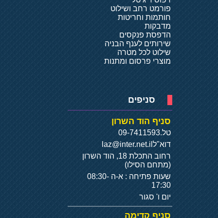
פורמט רחב ושילוט
חותמות וחריטות
מדבקות
הדפסת פנקסים
שירותים לענף הבניה
שילוט לכל מטרה
מוצרי פרסום ומתנות
סניפים
סניף הוד השרון
טל.
09-7411593
דוא"ל
laz@inter.net.il
רחוב התכלת 18, הוד השרון
(מתחם הסילו)
שעות פתיחה : א-ה 08:30-
17:30
יום ו' סגור
סניף קדימה