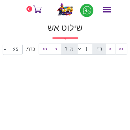
דף הבית
שילוט אש
0
שילוט אש
<<
<
דף:
מ- 1
>
>>
בדף: