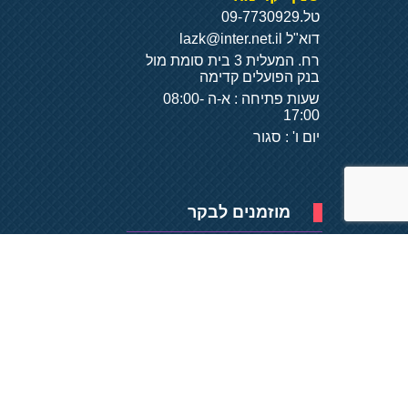
טל.
09-7730929
דוא"ל
lazk@inter.net.il
רח. המעלית 3 בית סומת מול
בנק הפועלים קדימה
שעות פתיחה : א-ה 08:00-
17:00
יום ו' : סגור
מוזמנים לבקר
פיתוח של
- על
בסיס