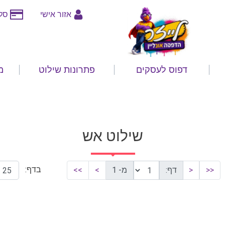
אזור אישי
סלי
דפוס לעסקים
פתרונות שילוט
מ
שילוט אש
בדף:
<<
<
דף:
מ- 1
>
>>