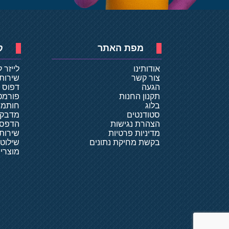
מפת האתר
ק
אודותינו
לייזר 
צור קשר
שירות
הגעה
דפוס ד
תקנון החנות
פורמט
בלוג
חותמו
סטודנטים
מדבקו
הצהרת נגישות
הדפסת
מדיניות פרטיות
שירותי
בקשת מחיקת נתונים
שילוט
מוצרי