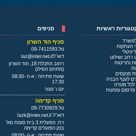
טגוריות ראשיות
סניפים
למשרד
סניף הוד השרון
י העתקות
טל.
09-7411593
יגיטלי
דוא"ל
laz@inter.net.il
 רחב ושילוט
ת וחריטות
רחוב התכלת 18, הוד השרון
ת
(מתחם הסילו)
 פנקסים
שעות פתיחה : א-ה 08:30-
ם לענף הבניה
17:30
 לכל מטרה
יום ו' סגור
 פרסום ומתנות
סניף קדימה
טל.
09-7730929
דוא"ל
lazk@inter.net.il
רח. המעלית 3 בית סומת מול
בנק הפועלים קדימה
שעות פתיחה : א-ה 08:00-