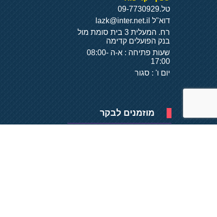
טל.
09-7730929
דוא"ל
lazk@inter.net.il
רח. המעלית 3 בית סומת מול
בנק הפועלים קדימה
שעות פתיחה : א-ה 08:00-
17:00
יום ו' : סגור
מוזמנים לבקר
פיתוח של
- על
בסיס