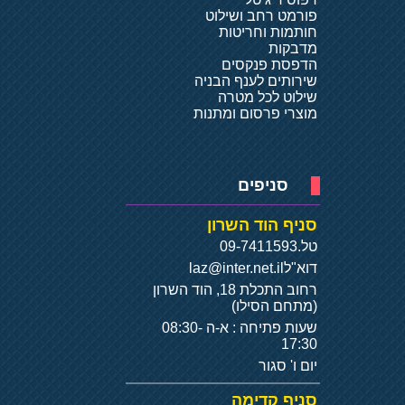
פורמט רחב ושילוט
חותמות וחריטות
מדבקות
הדפסת פנקסים
שירותים לענף הבניה
שילוט לכל מטרה
מוצרי פרסום ומתנות
סניפים
סניף הוד השרון
טל.
09-7411593
דוא"ל
laz@inter.net.il
רחוב התכלת 18, הוד השרון
(מתחם הסילו)
שעות פתיחה : א-ה 08:30-
17:30
יום ו' סגור
סניף קדימה