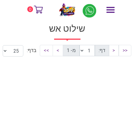
דף הבית
שילוט אש
0
שילוט אש
<<
<
דף:
מ- 1
>
>>
בדף: