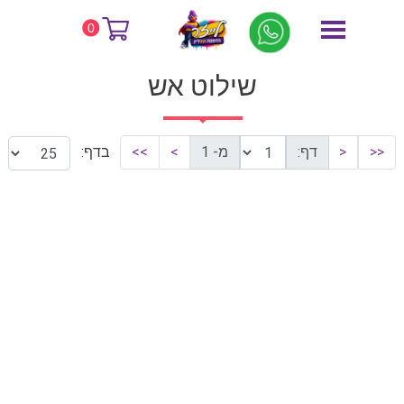
דף הבית
שילוט אש
0
שילוט אש
<<
<
דף:
מ- 1
>
>>
בדף: