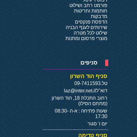
פורמט רחב ושילוט
חותמות וחריטות
מדבקות
הדפסת פנקסים
שירותים לענף הבניה
שילוט לכל מטרה
מוצרי פרסום ומתנות
סניפים
סניף הוד השרון
טל.
09-7411593
דוא"ל
laz@inter.net.il
רחוב התכלת 18, הוד השרון
(מתחם הסילו)
שעות פתיחה : א-ה 08:30-
17:30
יום ו' סגור
סניף קדימה