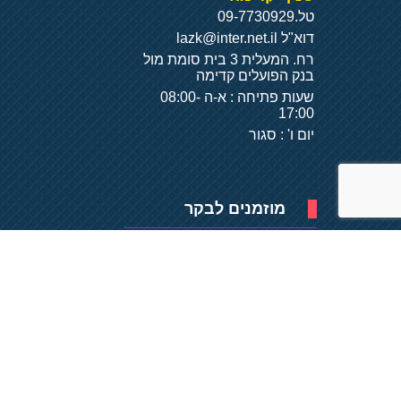
טל.
09-7730929
דוא"ל
lazk@inter.net.il
רח. המעלית 3 בית סומת מול
בנק הפועלים קדימה
שעות פתיחה : א-ה 08:00-
17:00
יום ו' : סגור
מוזמנים לבקר
פיתוח של
- על
בסיס