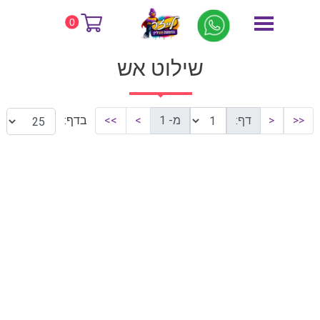
דף הבית
שילוט אש
0
שילוט אש
<<
<
דף:
מ- 1
>
>>
בדף: