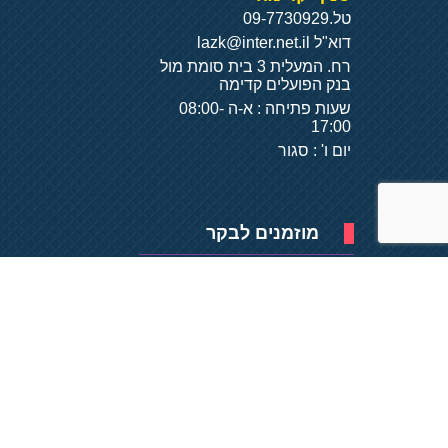
טל.
09-7730929
דוא"ל
lazk@inter.net.il
רח. המעלית 3 בית סומת מול
בנק הפועלים קדימה
שעות פתיחה : א-ה 08:00-
17:00
יום ו' : סגור
מוזמנים לבקר
פיתוח של
- על
בסיס