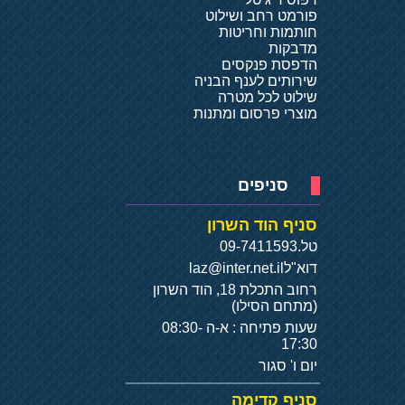
פורמט רחב ושילוט
חותמות וחריטות
מדבקות
הדפסת פנקסים
שירותים לענף הבניה
שילוט לכל מטרה
מוצרי פרסום ומתנות
סניפים
סניף הוד השרון
טל.
09-7411593
דוא"ל
laz@inter.net.il
רחוב התכלת 18, הוד השרון
(מתחם הסילו)
שעות פתיחה : א-ה 08:30-
17:30
יום ו' סגור
סניף קדימה