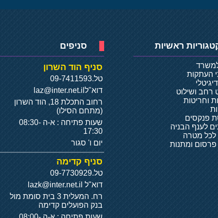
טגוריות ראשיות
סניפים
למשרד
סניף הוד השרון
י העתקות
טל.
09-7411593
יגיטלי
דוא"ל
laz@inter.net.il
 רחב ושילוט
ת וחריטות
רחוב התכלת 18, הוד השרון
ת
(מתחם הסילו)
 פנקסים
שעות פתיחה : א-ה 08:30-
ם לענף הבניה
17:30
 לכל מטרה
יום ו' סגור
 פרסום ומתנות
סניף קדימה
טל.
09-7730929
דוא"ל
lazk@inter.net.il
רח. המעלית 3 בית סומת מול
בנק הפועלים קדימה
שעות פתיחה : א-ה 08:00-