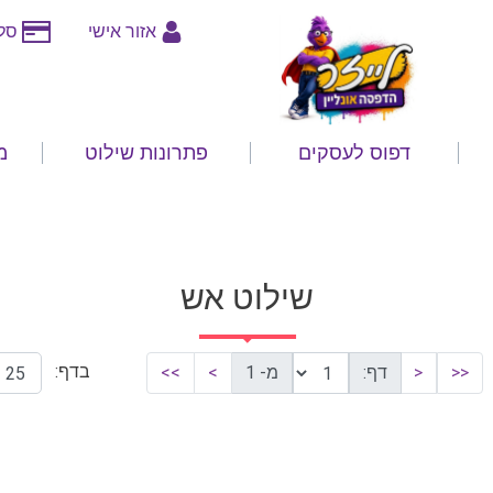
אזור אישי
סלי
דפוס לעסקים
פתרונות שילוט
מ
שילוט אש
בדף:
<<
<
דף:
מ- 1
>
>>