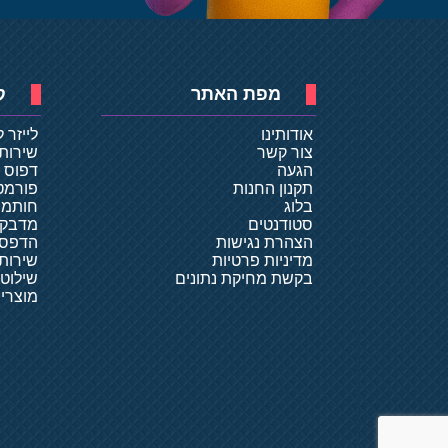
מפת האתר
ק
אודותינו
לייזר 
צור קשר
שירות
הגעה
דפוס ד
תקנון החנות
פורמט
בלוג
חותמו
סטודנטים
מדבקו
הצהרת נגישות
הדפסת
מדיניות פרטיות
שירותי
בקשת מחיקת נתונים
שילוט
מוצרי