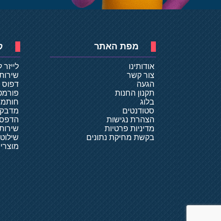
מפת האתר
ק
אודותינו
לייזר 
צור קשר
שירות
הגעה
דפוס ד
תקנון החנות
פורמט
בלוג
חותמו
סטודנטים
מדבקו
הצהרת נגישות
הדפסת
מדיניות פרטיות
שירותי
בקשת מחיקת נתונים
שילוט
מוצרי