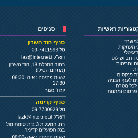
טגוריות ראשיות
סניפים
למשרד
סניף הוד השרון
י העתקות
טל.
09-7411593
יגיטלי
דוא"ל
laz@inter.net.il
 רחב ושילוט
ת וחריטות
רחוב התכלת 18, הוד השרון
ת
(מתחם הסילו)
 פנקסים
שעות פתיחה : א-ה 08:30-
ם לענף הבניה
17:30
 לכל מטרה
יום ו' סגור
 פרסום ומתנות
סניף קדימה
טל.
09-7730929
דוא"ל
lazk@inter.net.il
רח. המעלית 3 בית סומת מול
בנק הפועלים קדימה
שעות פתיחה : א-ה 08:00-