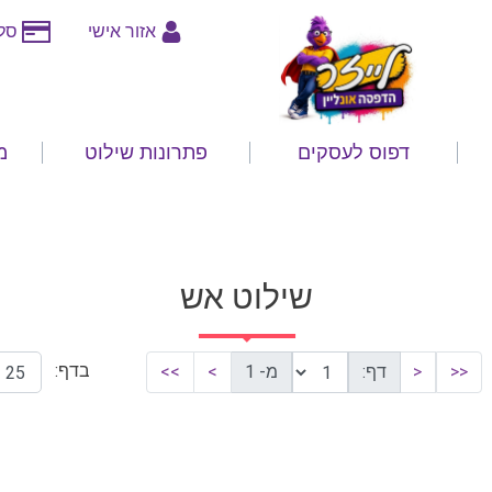
אזור אישי
סלי
דפוס לעסקים
פתרונות שילוט
מ
שילוט אש
בדף:
<<
<
דף:
מ- 1
>
>>