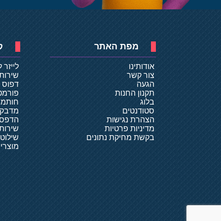
מפת האתר
ק
אודותינו
לייזר 
צור קשר
שירות
הגעה
דפוס ד
תקנון החנות
פורמט
בלוג
חותמו
סטודנטים
מדבקו
הצהרת נגישות
הדפסת
מדיניות פרטיות
שירותי
בקשת מחיקת נתונים
שילוט
מוצרי