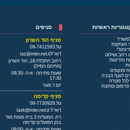
טגוריות ראשיות
סניפים
למשרד
סניף הוד השרון
י העתקות
טל.
09-7411593
יגיטלי
דוא"ל
laz@inter.net.il
 רחב ושילוט
ת וחריטות
רחוב התכלת 18, הוד השרון
ת
(מתחם הסילו)
 פנקסים
שעות פתיחה : א-ה 08:30-
ם לענף הבניה
17:30
 לכל מטרה
יום ו' סגור
 פרסום ומתנות
סניף קדימה
טל.
09-7730929
דוא"ל
lazk@inter.net.il
רח. המעלית 3 בית סומת מול
בנק הפועלים קדימה
שעות פתיחה : א-ה 08:00-