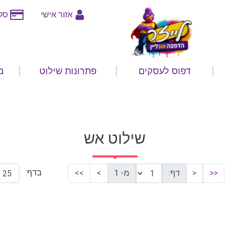
אזור אישי
סלי
דפוס לעסקים
פתרונות שילוט
מ
שילוט אש
בדף:
<<
<
דף:
מ- 1
>
>>