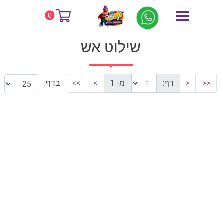
דף הבית
שילוט אש
0
שילוט אש
<<
<
דף:
מ- 1
>
>>
בדף: