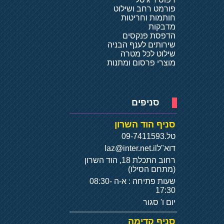
פורמט רחב ושילוט
חותמות וחריטות
מדבקות
הדפסת פנקסים
שירותים לענף הבניה
שילוט לכל מטרה
מוצרי פרסום ומתנות
סניפים
סניף הוד השרון
טל.
09-7411593
דוא"ל
laz@inter.net.il
רחוב התכלת 18, הוד השרון
(מתחם הסילו)
שעות פתיחה : א-ה 08:30-
17:30
יום ו' סגור
סניף קדימה