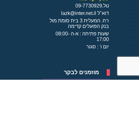
טל.
09-7730929
דוא"ל
lazk@inter.net.il
רח. המעלית 3 בית סומת מול
בנק הפועלים קדימה
שעות פתיחה : א-ה 08:00-
17:00
יום ו' : סגור
מוזמנים לבקר
פיתוח של
- על
בסיס