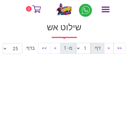
דף הבית
שילוט אש
0
שילוט אש
<<
<
דף:
מ- 1
>
>>
בדף: