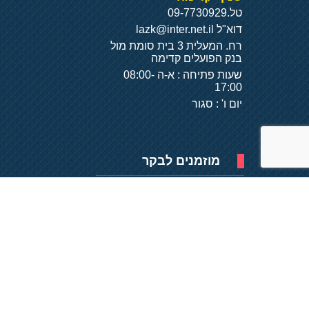
טל.
09-7730929
דוא"ל
lazk@inter.net.il
רח. המעלית 3 בית סומת מול
בנק הפועלים קדימה
שעות פתיחה : א-ה 08:00-
17:00
יום ו' : סגור
מוזמנים לבקר
פיתוח של
- על
בסיס