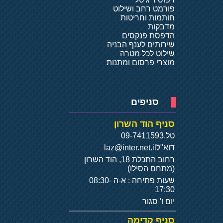
פורמט רחב ושילוט
חותמות וחריטות
מדבקות
הדפסת פנקסים
שירותים לענף הבניה
שילוט לכל מטרה
מוצרי פרסום ומתנות
סניפים
סניף הוד השרון
טל.
09-7411593
דוא"ל
laz@inter.net.il
רחוב התכלת 18, הוד השרון
(מתחם הסילו)
שעות פתיחה : א-ה 08:30-
17:30
יום ו' סגור
סניף קדימה