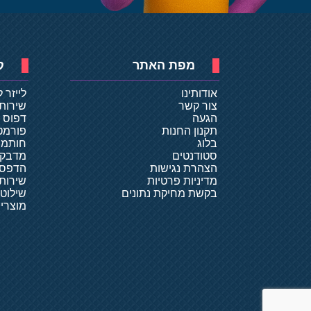
מפת האתר
ק
אודותינו
לייזר 
צור קשר
שירות
הגעה
דפוס ד
תקנון החנות
פורמט
בלוג
חותמו
סטודנטים
מדבקו
הצהרת נגישות
הדפסת
מדיניות פרטיות
שירותי
בקשת מחיקת נתונים
שילוט
מוצרי