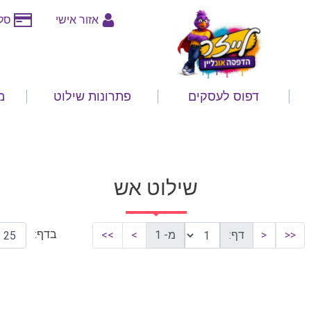
אזור אישי
סלי
דפוס לעסקים
פתרונות שילוט
מ
שילוט אש
בדף:
<<
<
דף:
מ- 1
>
>>