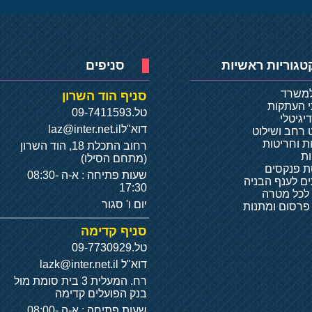
טגוריות ראשיות
סניפים
למשרד
סניף הוד השרון
י העתקות
טל.
09-7411593
יגיטלי
דוא"ל
laz@inter.net.il
 רחב ושילוט
ת וחריטות
רחוב התכלת 18, הוד השרון
ת
(מתחם הסילו)
 פנקסים
שעות פתיחה : א-ה 08:30-
ם לענף הבניה
17:30
 לכל מטרה
יום ו' סגור
 פרסום ומתנות
סניף קדימה
טל.
09-7730929
דוא"ל
lazk@inter.net.il
רח. המעלית 3 בית סומת מול
בנק הפועלים קדימה
שעות פתיחה : א-ה 08:00-