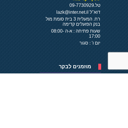
טל.
09-7730929
דוא"ל
lazk@inter.net.il
רח. המעלית 3 בית סומת מול
בנק הפועלים קדימה
שעות פתיחה : א-ה 08:00-
17:00
יום ו' : סגור
מוזמנים לבקר
פיתוח של
- על
בסיס