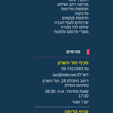
פורמט רחב ושילוט
חותמות וחריטות
מדבקות
הדפסת פנקסים
שירותים לענף הבניה
שילוט לכל מטרה
מוצרי פרסום ומתנות
סניפים
סניף הוד השרון
טל.
09-7411593
דוא"ל
laz@inter.net.il
רחוב התכלת 18, הוד השרון
(מתחם הסילו)
שעות פתיחה : א-ה 08:30-
17:30
יום ו' סגור
סניף קדימה