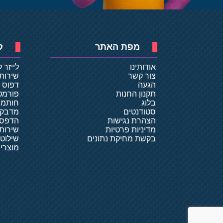
מפת האתר
ק
אודותינו
לייזר 
צור קשר
שירות
הגעה
דפוס ד
תקנון החנות
פורמט
בלוג
חותמו
סטודנטים
מדבקו
הצהרת נגישות
הדפסת
מדיניות פרטיות
שירותי
בקשת מחיקת נתונים
שילוט
מוצרי