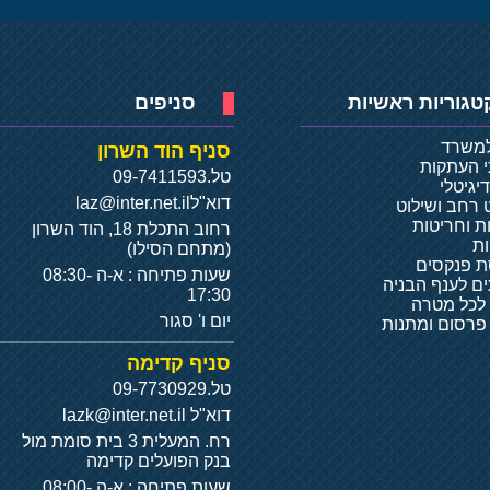
טגוריות ראשיות
סניפים
למשרד
סניף הוד השרון
י העתקות
טל.
09-7411593
יגיטלי
דוא"ל
laz@inter.net.il
 רחב ושילוט
ת וחריטות
רחוב התכלת 18, הוד השרון
ת
(מתחם הסילו)
 פנקסים
שעות פתיחה : א-ה 08:30-
ם לענף הבניה
17:30
 לכל מטרה
יום ו' סגור
 פרסום ומתנות
סניף קדימה
טל.
09-7730929
דוא"ל
lazk@inter.net.il
רח. המעלית 3 בית סומת מול
בנק הפועלים קדימה
שעות פתיחה : א-ה 08:00-