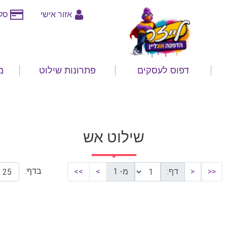
אזור אישי
סלי
דפוס לעסקים
פתרונות שילוט
מ
שילוט אש
בדף:
<<
<
דף:
מ- 1
>
>>