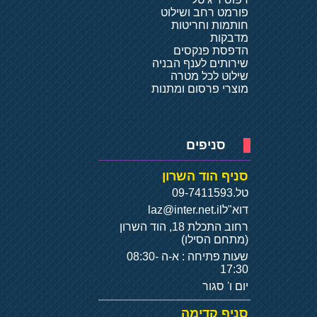
פורמט רחב ושילוט
חותמות וחריטות
מדבקות
הדפסת פנקסים
שירותים לענף הבניה
שילוט לכל מטרה
מוצרי פרסום ומתנות
סניפים
סניף הוד השרון
טל.
09-7411593
דוא"ל
laz@inter.net.il
רחוב התכלת 18, הוד השרון
(מתחם הסילו)
שעות פתיחה : א-ה 08:30-
17:30
יום ו' סגור
סניף קדימה