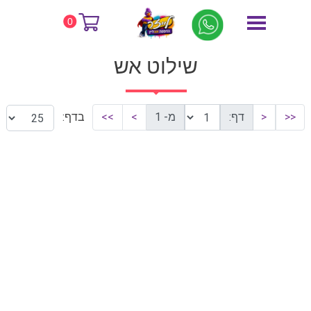
דף הבית
שילוט אש
0
שילוט אש
<<
<
דף:
מ- 1
>
>>
בדף: