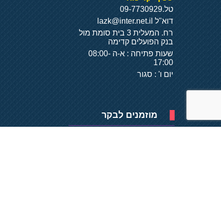
טל.
09-7730929
דוא"ל
lazk@inter.net.il
רח. המעלית 3 בית סומת מול
בנק הפועלים קדימה
שעות פתיחה : א-ה 08:00-
17:00
יום ו' : סגור
מוזמנים לבקר
פיתוח של
- על
בסיס