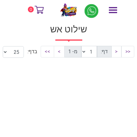
דף הבית
שילוט אש
0
שילוט אש
<<
<
דף:
מ- 1
>
>>
בדף: