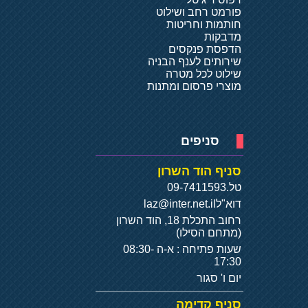
פורמט רחב ושילוט
חותמות וחריטות
מדבקות
הדפסת פנקסים
שירותים לענף הבניה
שילוט לכל מטרה
מוצרי פרסום ומתנות
סניפים
סניף הוד השרון
טל.
09-7411593
דוא"ל
laz@inter.net.il
רחוב התכלת 18, הוד השרון
(מתחם הסילו)
שעות פתיחה : א-ה 08:30-
17:30
יום ו' סגור
סניף קדימה