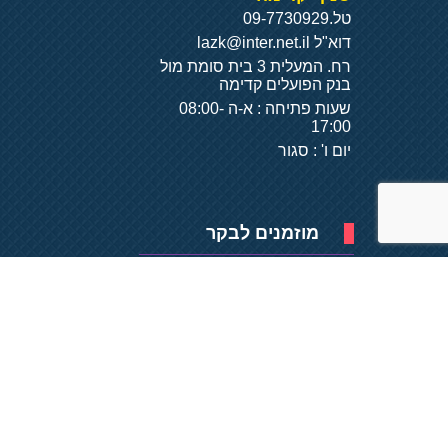
טל.
09-7730929
דוא"ל
lazk@inter.net.il
רח. המעלית 3 בית סומת מול
בנק הפועלים קדימה
שעות פתיחה : א-ה 08:00-
17:00
יום ו' : סגור
מוזמנים לבקר
פיתוח של
- על
בסיס