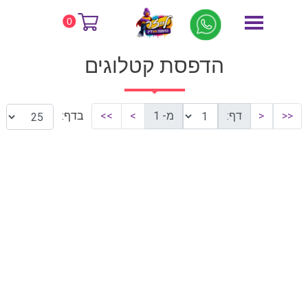
דף הבית
הדפסת קטלוגים
0
הדפסת קטלוגים
<<
<
דף:
מ- 1
>
>>
בדף: