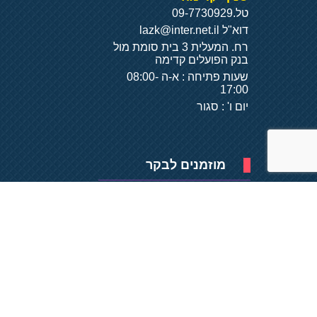
טל.
09-7730929
דוא"ל
lazk@inter.net.il
רח. המעלית 3 בית סומת מול
בנק הפועלים קדימה
שעות פתיחה : א-ה 08:00-
17:00
יום ו' : סגור
מוזמנים לבקר
פיתוח של
- על
בסיס