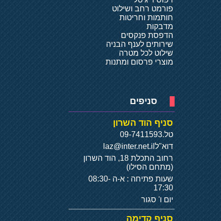
פורמט רחב ושילוט
חותמות וחריטות
מדבקות
הדפסת פנקסים
שירותים לענף הבניה
שילוט לכל מטרה
מוצרי פרסום ומתנות
סניפים
סניף הוד השרון
טל.
09-7411593
דוא"ל
laz@inter.net.il
רחוב התכלת 18, הוד השרון
(מתחם הסילו)
שעות פתיחה : א-ה 08:30-
17:30
יום ו' סגור
סניף קדימה