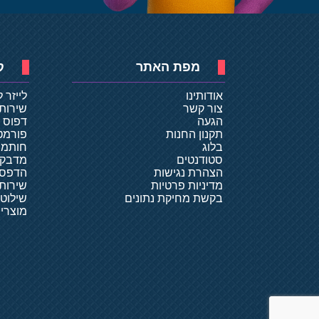
מפת האתר
ק
אודותינו
לייזר 
צור קשר
שירות
הגעה
דפוס ד
תקנון החנות
פורמט
בלוג
חותמו
סטודנטים
מדבקו
הצהרת נגישות
הדפסת
מדיניות פרטיות
שירותי
בקשת מחיקת נתונים
שילוט
מוצרי