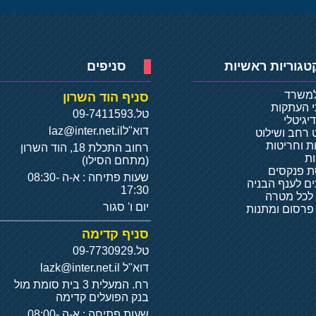
טגוריות ראשיות
סניפים
למשרד
סניף הוד השרון
י העתקות
טל.
09-7411593
יגיטלי
דוא"ל
laz@inter.net.il
 רחב ושילוט
ת וחריטות
רחוב התכלת 18, הוד השרון
ת
(מתחם הסילו)
 פנקסים
שעות פתיחה : א-ה 08:30-
ם לענף הבניה
17:30
 לכל מטרה
יום ו' סגור
 פרסום ומתנות
סניף קדימה
טל.
09-7730929
דוא"ל
lazk@inter.net.il
רח. המעלית 3 בית סומת מול
בנק הפועלים קדימה
שעות פתיחה : א-ה 08:00-