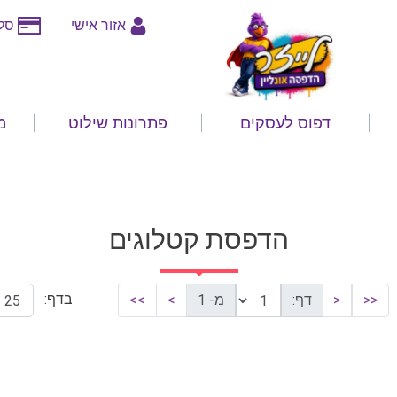
אזור אישי
סלי
דפוס לעסקים
פתרונות שילוט
מ
הדפסת קטלוגים
בדף:
<<
<
דף:
מ- 1
>
>>