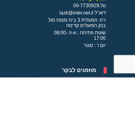
טל.
09-7730929
דוא"ל
lazk@inter.net.il
רח. המעלית 3 בית סומת מול
בנק הפועלים קדימה
שעות פתיחה : א-ה 08:00-
17:00
יום ו' : סגור
מוזמנים לבקר
פיתוח של
- על
בסיס