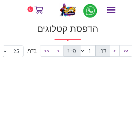
דף הבית
הדפסת קטלוגים
0
הדפסת קטלוגים
<<
<
דף:
מ- 1
>
>>
בדף: