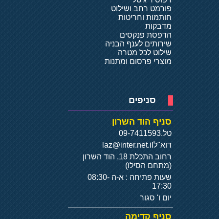
פורמט רחב ושילוט
חותמות וחריטות
מדבקות
הדפסת פנקסים
שירותים לענף הבניה
שילוט לכל מטרה
מוצרי פרסום ומתנות
סניפים
סניף הוד השרון
טל.
09-7411593
דוא"ל
laz@inter.net.il
רחוב התכלת 18, הוד השרון
(מתחם הסילו)
שעות פתיחה : א-ה 08:30-
17:30
יום ו' סגור
סניף קדימה