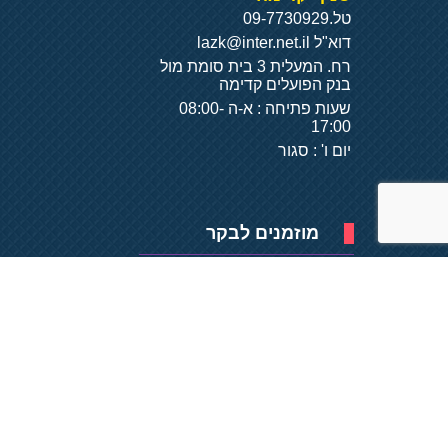
טל.
09-7730929
דוא"ל
lazk@inter.net.il
רח. המעלית 3 בית סומת מול
בנק הפועלים קדימה
שעות פתיחה : א-ה 08:00-
17:00
יום ו' : סגור
מוזמנים לבקר
פיתוח של
- על
בסיס