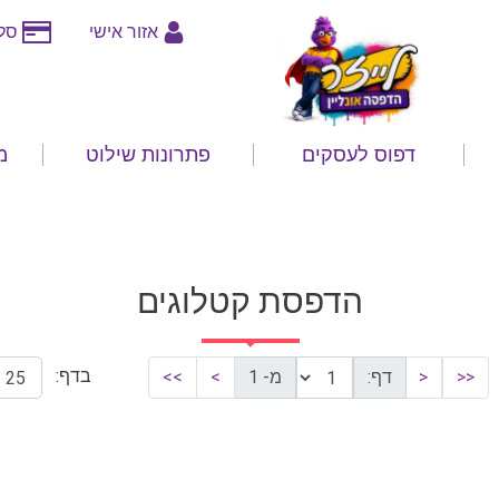
אזור אישי
סלי
דפוס לעסקים
פתרונות שילוט
מ
הדפסת קטלוגים
בדף:
<<
<
דף:
מ- 1
>
>>