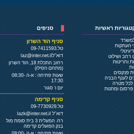
טגוריות ראשיות
סניפים
למשרד
סניף הוד השרון
י העתקות
טל.
09-7411593
יגיטלי
דוא"ל
laz@inter.net.il
 רחב ושילוט
ת וחריטות
רחוב התכלת 18, הוד השרון
ת
(מתחם הסילו)
 פנקסים
שעות פתיחה : א-ה 08:30-
ם לענף הבניה
17:30
 לכל מטרה
יום ו' סגור
 פרסום ומתנות
סניף קדימה
טל.
09-7730929
דוא"ל
lazk@inter.net.il
רח. המעלית 3 בית סומת מול
בנק הפועלים קדימה
שעות פתיחה : א-ה 08:00-