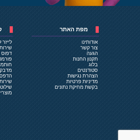
מפת האתר
ק
אודותינו
לייזר 
צור קשר
שירות
הגעה
דפוס ד
תקנון החנות
פורמט
בלוג
חותמו
סטודנטים
מדבקו
הצהרת נגישות
הדפסת
מדיניות פרטיות
שירותי
בקשת מחיקת נתונים
שילוט
מוצרי