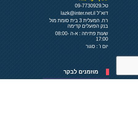
טל.
09-7730929
דוא"ל
lazk@inter.net.il
רח. המעלית 3 בית סומת מול
בנק הפועלים קדימה
שעות פתיחה : א-ה 08:00-
17:00
יום ו' : סגור
מוזמנים לבקר
פיתוח של
- על
בסיס