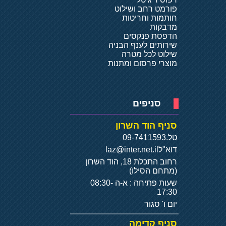
פורמט רחב ושילוט
חותמות וחריטות
מדבקות
הדפסת פנקסים
שירותים לענף הבניה
שילוט לכל מטרה
מוצרי פרסום ומתנות
סניפים
סניף הוד השרון
טל.
09-7411593
דוא"ל
laz@inter.net.il
רחוב התכלת 18, הוד השרון
(מתחם הסילו)
שעות פתיחה : א-ה 08:30-
17:30
יום ו' סגור
סניף קדימה