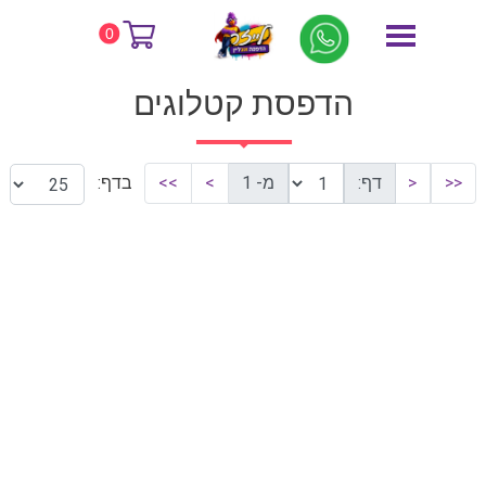
דף הבית
הדפסת קטלוגים
0
הדפסת קטלוגים
<<
<
דף:
מ- 1
>
>>
בדף: