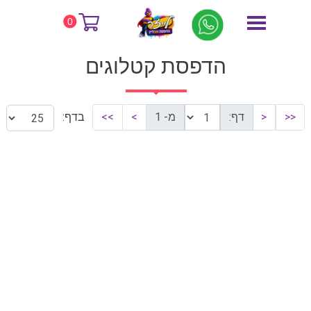
דף הבית
הדפסת קטלוגים
0
הדפסת קטלוגים
<<
<
דף:
מ- 1
>
>>
בדף: