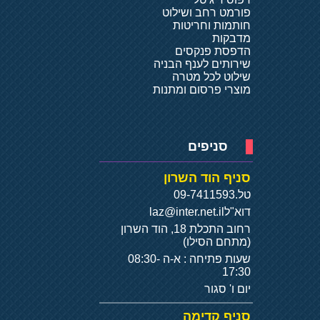
פורמט רחב ושילוט
חותמות וחריטות
מדבקות
הדפסת פנקסים
שירותים לענף הבניה
שילוט לכל מטרה
מוצרי פרסום ומתנות
סניפים
סניף הוד השרון
טל.
09-7411593
דוא"ל
laz@inter.net.il
רחוב התכלת 18, הוד השרון
(מתחם הסילו)
שעות פתיחה : א-ה 08:30-
17:30
יום ו' סגור
סניף קדימה