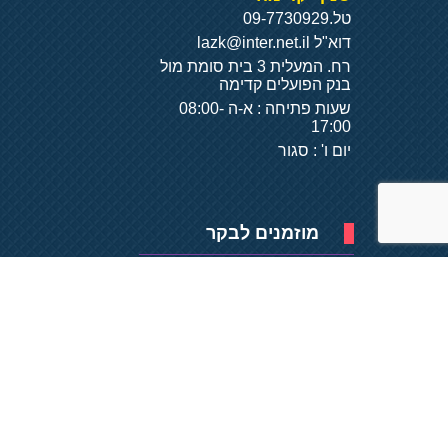
טל.
09-7730929
דוא"ל
lazk@inter.net.il
רח. המעלית 3 בית סומת מול
בנק הפועלים קדימה
שעות פתיחה : א-ה 08:00-
17:00
יום ו' : סגור
מוזמנים לבקר
פיתוח של
- על
בסיס