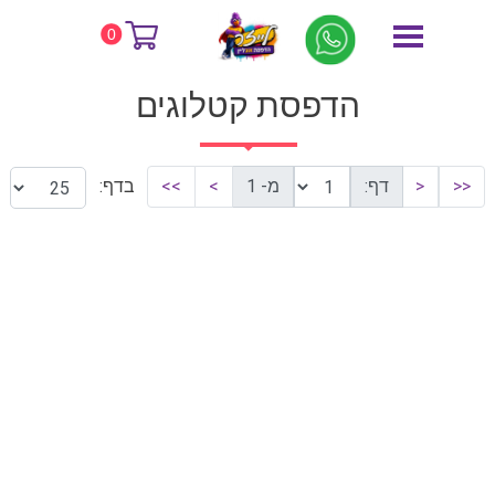
דף הבית
הדפסת קטלוגים
0
הדפסת קטלוגים
<<
<
דף:
מ- 1
>
>>
בדף: