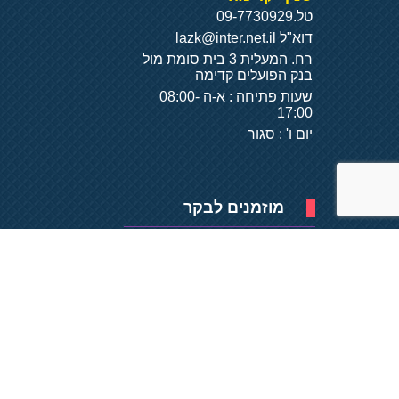
טל.
09-7730929
דוא"ל
lazk@inter.net.il
רח. המעלית 3 בית סומת מול
בנק הפועלים קדימה
שעות פתיחה : א-ה 08:00-
17:00
יום ו' : סגור
מוזמנים לבקר
פיתוח של
- על
בסיס