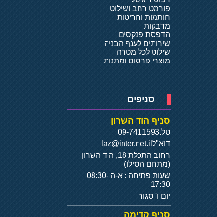
פורמט רחב ושילוט
חותמות וחריטות
מדבקות
הדפסת פנקסים
שירותים לענף הבניה
שילוט לכל מטרה
מוצרי פרסום ומתנות
סניפים
סניף הוד השרון
טל.
09-7411593
דוא"ל
laz@inter.net.il
רחוב התכלת 18, הוד השרון
(מתחם הסילו)
שעות פתיחה : א-ה 08:30-
17:30
יום ו' סגור
סניף קדימה